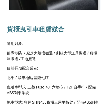
貨櫃曳引車租賃媒合
適用對象:
部隊移防 / 廠房大規模搬遷 / 劇組大型道具搬遷 / 貨櫃
屋搬遷 /工地搬遷
目前長期配合業者:
北部 / 取車地點:基隆七堵
曳引車型式: 三菱 Fuso 401六輪拖 / 12H自手排 / 配備
ABS剎車系統
拖車型式: 省輝 SHN450貨櫃三用平板架 / 配備ABS剎車