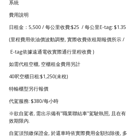
系統
費用說明
日租金：5,500 / 每公里收費:$25 /
每公里E-tag: $1.35
(里程費用依油價波動調整, 實際收費依租期報價所示 /
E-tag依據遠通電收實際通行里程收費 )
如需代租
空櫃
, 空櫃租金費用另計
40呎空櫃日租:$1,250(未稅)
特輸櫃型另行報價
代駕服務: $380/每小時
※欲自駕者, 需出示備有"職業聯結車"駕駛執照, 且在有
效期限內.
自駕須預繳保證金, 於還車時依實際費用金額扣除後, 多